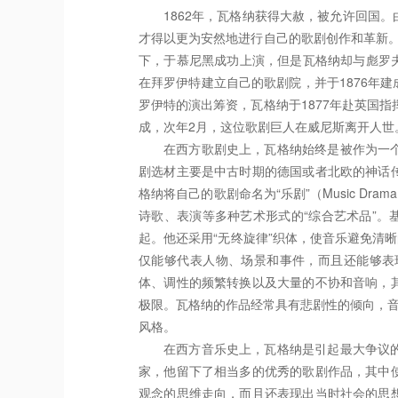
1862年，瓦格纳获得大赦，被允许回国
才得以更为安然地进行自己的歌剧创作和革新。
下，于慕尼黑成功上演，但是瓦格纳却与彪罗夫的
在拜罗伊特建立自己的歌剧院，并于1876年
罗伊特的演出筹资，瓦格纳于1877年赴英国
成，次年2月，这位歌剧巨人在威尼斯离开人世
在西方歌剧史上，瓦格纳始终是被作为一
剧选材主要是中古时期的德国或者北欧的神话
格纳将自己的歌剧命名为“乐剧”（Music D
诗歌、表演等多种艺术形式的“综合艺术品”。
起。他还采用“无终旋律”织体，使音乐避免清晰的
仅能够代表人物、场景和事件，而且还能够表
体、调性的频繁转换以及大量的不协和音响，
极限。瓦格纳的作品经常具有悲剧性的倾向，音
风格。
在西方音乐史上，瓦格纳是引起最大争议
家，他留下了相当多的优秀的歌剧作品，其中
观念的思维走向，而且还表现出当时社会的思