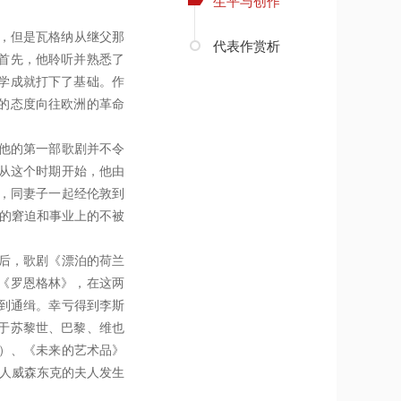
生平与创作
去世，但是瓦格纳从继父那
代表作赏析
首先，他聆听并熟悉了
学成就打下了基础。作
的态度向往欧洲的革命
是他的第一部歌剧并不令
。从这个时期开始，他由
乐，同妻子一起经伦敦到
上的窘迫和事业上的不被
之后，歌剧《漂泊的荷兰
《罗恩格林》，在这两
受到通缉。幸亏得到李斯
于苏黎世、巴黎、维也
9）、《未来的艺术品》
助人威森东克的夫人发生