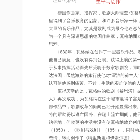
理查·瓦格纳
生平与创作
德国作曲家、指挥家，歌剧大师理查•瓦格纳（R
里得到了音乐教育的启蒙。和许多音乐家一样
大量的音乐作品，尤其是歌剧成为最令他迷恋
为一个具有深邃思想的德国作曲家，瓦格纳面
思潮。
1832年，瓦格纳在创作了一些器乐作品
他自己满意，也没有得到公演。获得上演的第一
于从事指挥活动而先后受聘于数家歌剧院，同时
达法国，虽然海路的旅行使他对“漂泊的荷兰人
认可使他感到痛苦。不过，生活的艰难使他的
值得庆幸的是，瓦格纳的歌剧《黎恩济》被
人》再次成功，为瓦格纳在这个城市赢得了宫
部作品中，歌剧改革的倾向已经开始显露出来。
特的帮助得以逃亡国外。在瑞士流亡期间，他
纳等地，但动荡的生活并没有使瓦格纳放弃创作
（1850）、《歌剧与戏剧》（1851），
恋情，转而创作了《特里斯坦和伊索尔德》。