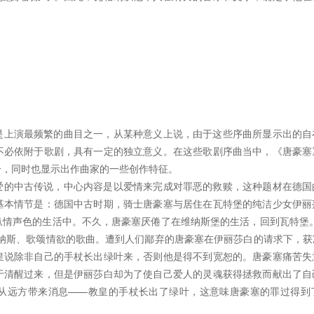
是上演最频繁的曲目之一，从某种意义上说，由于这些序曲所显示出的自
不必依附于歌剧，具有一定的独立意义。在这些歌剧序曲当中，《唐豪塞
一，同时也显示出作曲家的一些创作特征。
爱的中古传说，中心内容是以爱情来完成对罪恶的救赎，这种题材在德国
基本情节是：德国中古时期，骑士唐豪塞与居住在瓦特堡的纯洁少女伊丽
纵情声色的生活中。不久，唐豪塞厌倦了在维纳斯堡的生活，回到瓦特堡。
维纳斯、歌颂情欲的歌曲。遭到人们鄙弃的唐豪塞在伊丽莎白的请求下，获
皇说除非自己的手杖长出绿叶来，否则他是得不到宽恕的。唐豪塞痛苦失
于清醒过来，但是伊丽莎白却为了使自己爱人的灵魂获得拯救而献出了自
从远方带来消息——教皇的手杖长出了绿叶，这意味唐豪塞的罪过得到