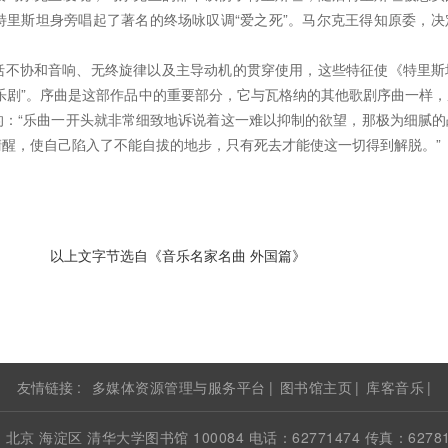
特里斯坦身旁唱起了著名的终场咏叹调“爱之死”。马尔克王得知原委，决
括不协和音响、无终旋律以及主导动机的贯穿使用，这些特征使《特里斯
乐剧”。序曲是这部作品中的重要部分，它与瓦格纳的其他歌剧序曲一样
的：“乐曲一开头就非常细致地诉说着这一难以抑制的欲望，那极为细腻的
醒，使自己陷入了不能自拔的地步，只有死去才能使这一切得到解脱。”
名家名曲 外国篇》
友情链接 :
多媒体资源管理与服务平台
|
图书馆主页
|
库客音乐
|
 北京 海淀区 清华大学图书馆 100084 电话：62771474 传真：62781