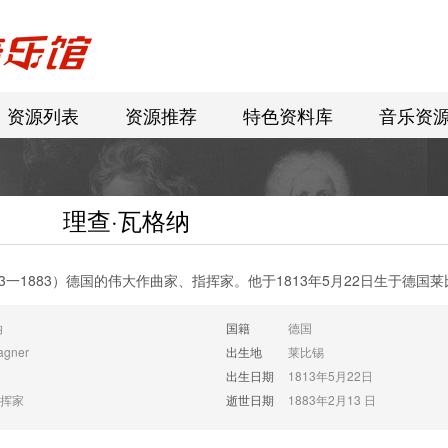
资源列表
资源推荐
特色资料库
音乐资
理查·瓦格纳
13一1883）德国的伟大作曲家、指挥家。他于1813年5月22日生于德国
纳
国籍
德国
agner
出生地
莱比锡
出生日期
1813年5月22日
挥家
逝世日期
1883年2月13 日