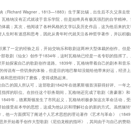
ichard Wagner，1813—1883）生于莱比锡，出生后不久父亲
，瓦格纳没有正式就读于音乐学院，但是始终具有极其强烈的自学精神。
的体裁；其次，他阅读了各种风格的文学以及历史作品，这为他后来的文
对人生时有迷惑和思考，因此从青年时代就关注各种哲学著作，并以积极
、积累了一定的经验之后，开始交响乐和歌剧这两种大型体裁的创作。但
部歌剧《仙女》创作于1834年，这时瓦格纳已经是一名专职的指挥了
开始探索自己的歌剧创作道路。1839年，瓦格纳带着自己的剧本和音
”的传说有一些切身的体验，但是目的地巴黎却没能给他带来好运，经济
人格和思想得到了磨炼，变得成熟起来。
自己的国人所认可，这部歌剧1842年在德累斯顿首演获得好评。一年
廷指挥的职位。在担任这个职务期间，瓦格纳还完成了歌剧《唐豪塞》和
1849年，德累斯顿发生了市民起义，瓦格纳积极参加这次革命活动，
开始接受叔本华的思想，这成为他认识和理解社会的新的方式。虽然辗转
，他一方面撰写了阐述个人艺术思想的理论著作《艺术与革命》（184
同时构思并开始着手创作大型歌剧《尼伯龙根的指环》，其间由于与自己的赞