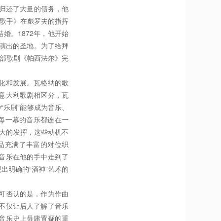
他归还了大量的债务，他
名歌手》在彪罗夫的指挥
婚。1872年，他开始
剧演出的圣地。为了给拜
一部歌剧《帕西法尔》完
化和发展。瓦格纳的歌
意大利歌剧相区分，瓦
种“乐剧”能够成为音乐、
将每一幕的音乐都连在一
了极大的发挥，这些动机不
品充满了丰富的对位织
音乐在他的手中走到了
出明确的“酒神”艺术的
可否认的是，作为作曲
不仅让后人了解了音乐
音乐史上毋庸置疑的重