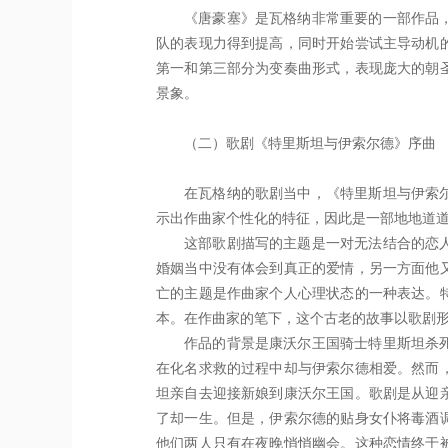
《唐豪塞》是瓦格纳非常重要的一部作品
队的表现力得到提高，同时开始尝试主导动机
第一和第三部分为变奏曲形式，表现庞大的朝
景象。
（二）歌剧《特里斯坦与伊索尔德》序曲
在瓦格纳的歌剧当中，《特里斯坦与伊索
示出作曲家个性化的特征，因此是一部地地道道
这部歌剧描写的主题是一对无法结合的恋
婚姻当中没有体会到真正的爱情，另一方面他
亡的主题是作曲家个人心理状态的一种表达。
本。在作曲家的笔下，这个古老的故事以歌剧
作品的背景是康沃尔王国骑士特里斯坦杀
在化名求救的过程中却与伊索尔德相爱。然而
坦亲自去迎接新娘到康沃尔王国。歌剧是从迎
了却一生。但是，伊索尔德的贴身女仆将毒酒
他们两人只有在夜晚悄悄幽会。这种恋情终于