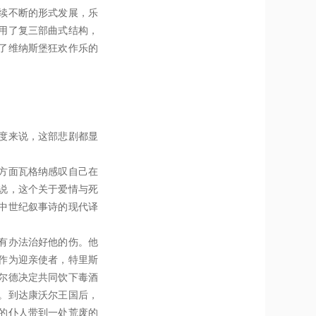
续不断的形式发展，乐
用了复三部曲式结构，
了维纳斯堡狂欢作乐的
度来说，这部悲剧都显
方面瓦格纳感叹自己在
说，这个关于爱情与死
中世纪叙事诗的现代译
有办法治好他的伤。他
作为迎亲使者，特里斯
尔德决定共同饮下毒酒
。到达康沃尔王国后，
的仆人带到一处荒废的