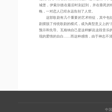
城堡，伊索尔德在最后时刻赶到，并在垂死的
晚，一对恋人已经永远告别了人世。
这部歌剧有几个重要的艺术特征，其中包
剧摆脱了传统歌剧的模式，成为典型意义上的“
预示和先导。瓦格纳自己是这样解说这段音乐
现的爱情的自白……而这种感情，由于神志不清
以上文字节选自《音乐
中国