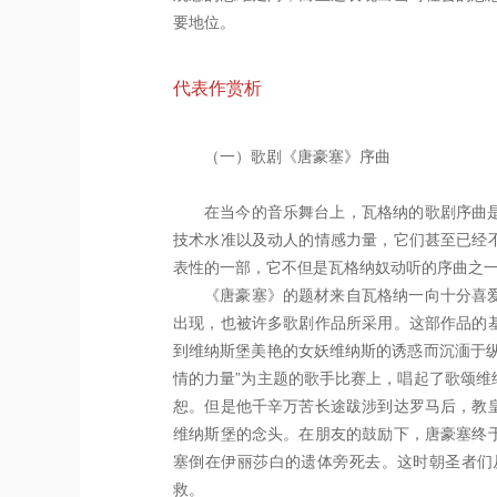
要地位。
代表作赏析
（一）歌剧《唐豪塞》序曲
在当今的音乐舞台上，瓦格纳的歌剧序曲
技术水准以及动人的情感力量，它们甚至已经
表性的一部，它不但是瓦格纳奴动听的序曲之
《唐豪塞》的题材来自瓦格纳一向十分喜
出现，也被许多歌剧作品所采用。这部作品的
到维纳斯堡美艳的女妖维纳斯的诱惑而沉湎于
情的力量”为主题的歌手比赛上，唱起了歌颂
恕。但是他千辛万苦长途跋涉到达罗马后，教
维纳斯堡的念头。在朋友的鼓励下，唐豪塞终
塞倒在伊丽莎白的遗体旁死去。这时朝圣者们
救。