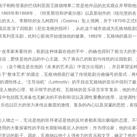
。由于刚刚登基的巴伐利亚国王路德维希二世是他作品的忠实观众并帮助
1865年和1868年，《特里斯坦和伊索尔德》以及新创作的《纽伦堡的
夫人、李斯特的女儿柯西玛（Cosima）坠人情网，并于1870年正式结
建成后首演了四联剧《尼伯龙根的指环》，从此这个城市就成为瓦格纳歌
指挥系列音乐剧，此时心脏病开始侵蚀他的健康。1882年，瓦格纳的最后
。
个改革家来看待的，歌剧这种体裁在他的手中，的确也得到了相当大的变
传说，爱情是他作品的中心主题。为了将自己的歌剧与传统的法国歌剧、
rama）（这个概念是在他的《未来的艺术品》中首次出现的），并且希望这
基于“整体艺术”的观念，瓦格纳彻底打破了传统歌剧分曲编号的形式，
调性终止。“主导动机”（Leitmotiv）的手段在瓦格纳的音乐中得到
现人物的心理、暗示情节的进程。瓦格纳的音乐语言非常复杂，他的作
其中包括既无准备也无解决的不协和和弦以及调性重叠的使用，这使调性
乐也以巨大的张力来传达极度的激情、复杂的内心以及深邃的思想，表现
的人物之一，无论是他的崇拜者还是他的反对者都表现出极端的态度。不
使用的大量探索性的手段长期影响着后人的创作；作为理论家，他的论著
想意识的影子。因此，瓦格纳以他个人强有力的音乐和文字，确定了他在