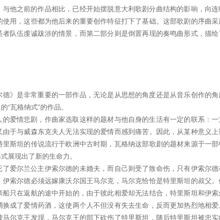
，与他之前的作品相比，已经开始摆脱意大利歌剧分曲结构的影响，向连
的使用，这些都为他后来的重要创作特征打下了基础。这部歌剧的序曲采
圣者队伍虔诚跋涉的情景，而第二部分则是倒置再现的奏鸣曲形式，描绘
尔德》是非常重要的一部作品，无论是从思想的角度还是从音乐创作的角
的“瓦格纳式”的作品。
人的爱情悲剧，作曲家选取这样的题材与他自身的生活有一定的联系：一
又由于与威森东克夫人无法实现的爱情而感到痛苦。因此，从某种意义上
特里斯坦的传说流行于欧洲中古时期，瓦格纳这部歌剧的题材来源于一部
形式展现出了新的生命力。
死了爱尔兰公主伊索尔德的未婚夫，而自己则受了致命伤，只有伊索尔德
，伊索尔德必须远嫁康沃尔国王马尔克，马尔克恰恰是特里斯坦的叔父。
亲船只在返航的途中开始的，由于彼此相爱却无法结合，特里斯坦和伊索
调换成了爱情药酒，这使两个人不但没有失去生命，反而更加热烈地相爱
被马尔克王发现，马尔克王的部下砍伤了特里斯坦，随后特里斯坦被忠实