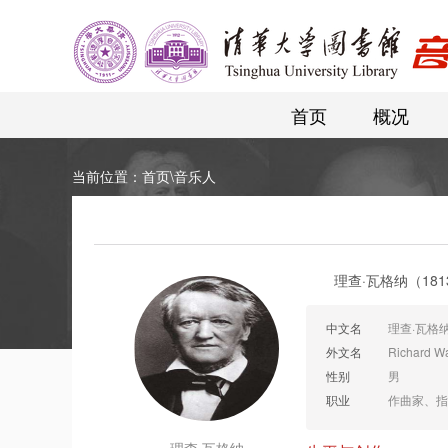
首页
概况
当前位置：
首页
\
音乐人
理查·瓦格纳（18
中文名
理查·瓦格
外文名
Richard W
性别
男
职业
作曲家、指