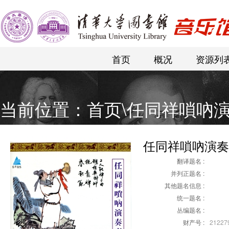
首页
概况
资源列
当前位置：
首页
\
任同祥嗩吶演
任同祥嗩吶演奏
翻译题名 :
并列正题名 :
其他题名信息 :
统一题名 :
丛编题名 :
财产号 :
21227