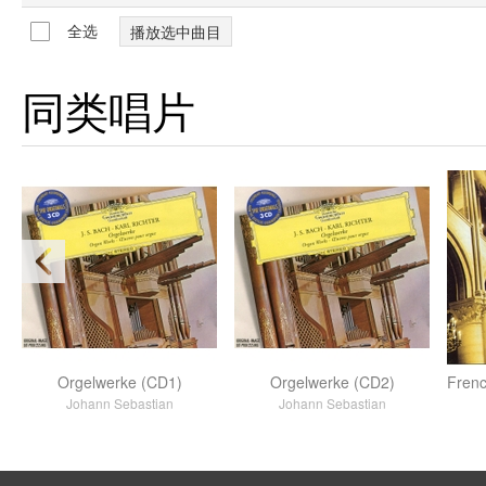
全选
同类唱片
)
Orgelwerke (CD1)
Orgelwerke (CD2)
Frenc
Johann Sebastian
Johann Sebastian