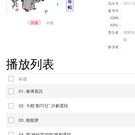
流水号 :
2017-
索书号 :
ISBN :
封面
封底
ISRC :
责任者 :
嗩吶演
龍
参演者 :
播放列表
标题
01. 春傅喜訊
02. 卡戲“劉巧兒” 評劇選段
03. 抱龍牌
04. 戲“穆桂英掛帥”豫劇選段