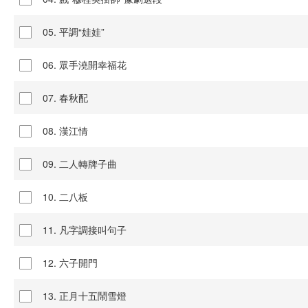
05. 平調“娃娃”
06. 眾手澆開幸福花
07. 春秋配
08. 漢江情
09. 二人轉牌子曲
10. 二八板
11. 凡字調接叫句子
12. 六子開門
13. 正月十五鬧雪燈