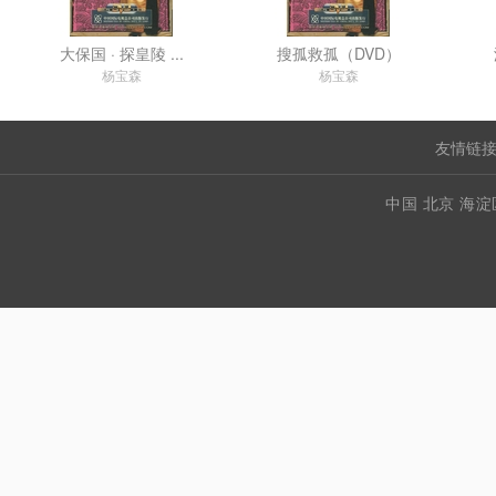
大保国 · 探皇陵 ...
搜孤救孤（DVD）
杨宝森
杨宝森
友情链接
中国 北京 海淀区