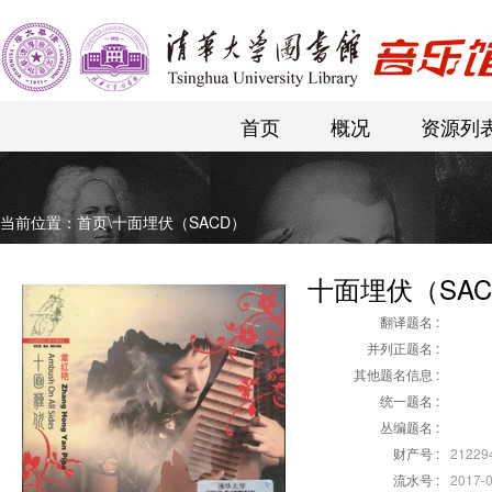
首页
概况
资源列
当前位置：
首页
\
十面埋伏（SACD）
十面埋伏（SAC
翻译题名 :
并列正题名 :
其他题名信息 :
统一题名 :
丛编题名 :
财产号 :
21229
流水号 :
2017-