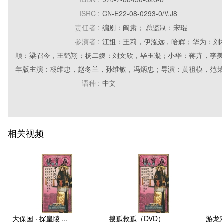
ISRC :
CN-E22-08-0293-0/V.J8
责任者 :
编剧：阎肃； 总监制：宋琨
参演者 :
江姐：王莉，伊泓远，哈辉；华为：刘
顺：梁召今，王鹤翔；杨二嫂：刘文欣，毕玉凝；小华：蒋卉，李美
年版主演：杨维忠，赵冬兰，孙维敏，冯炳忠；导演：黄祖模，范
语种 :
中文
一般资料标识 :
录像资料
版本说明 :
原版
出版地 :
山东
相关视频
出版发行者名称 :
齐鲁电子音像出版社
出版发行日期 :
2004
特殊资料标识和文献数量 :
1DVD
附件 :
1册说明书
一般性附注 :
国家大剧院首演剧目。
摘要或文摘 :
一九四八年春，我解放大军在全国范围
大保国 · 探皇陵 ...
搜孤救孤（DVD）
游龙
满楼”的景象。这时，江姐带着省委重