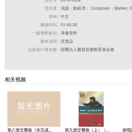
责任者 :
演講：劉岠渭； Composer：Mahler, G
语种 :
中文
播放时间 :
01:42:35
一般资料标识 :
录像资料
版本说明 :
非賣品
出版发行者名称 :
財團法人樂賞音樂教育基金會
出版发行日期 :
中華民國101年08月
特殊资料标识和文献数量 :
1DVD
附件 :
1册说明书（共有）
相关视频
一般性附注 :
僅供教學使用。
第八號交響曲《未完成...
第九號交響曲（上）（...
遊唱