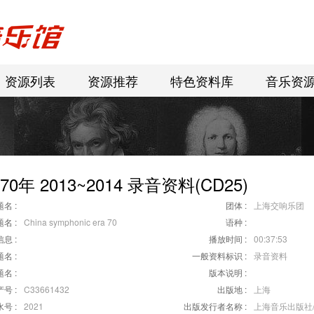
资源列表
资源推荐
特色资料库
音乐资
0年 2013~2014 录音资料(CD25)
名 :
团体 :
上海交响乐团
名 :
China symphonic era 70
语种 :
息 :
播放时间 :
00:37:53
名 :
一般资料标识 :
录音资料
名 :
版本说明 :
号 :
C33661432
出版地 :
上海
号 :
2021
出版发行者名称 :
上海音乐出版社