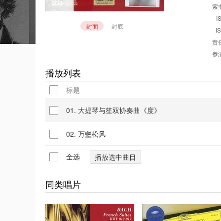
索书
I
封面
封底
I
责任
参演
播放列表
标题
01. 大提琴与笙双协奏曲《度》
02. 万壑松风
全选
同类唱片