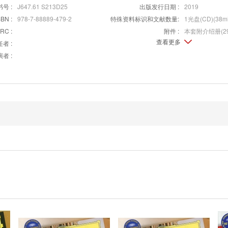
号 :
J647.61 S213D25
出版发行日期 :
2019
SBN :
978-7-88889-479-2
特殊资料标识和文献数量:
1光盘(CD)(38mi
SRC :
附件 :
本套附介绍册(29
查看更多
者 :
者 :