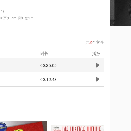
n)
2页;15cm)/附U盘1个
共
2
个文件
时长
播放
00:25:05
00:12:48