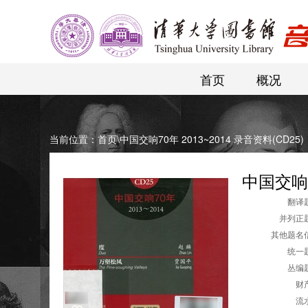
首页
概况
当前位置：
首页
\
中国交响70年 2013~2014 录音资料(CD25)
中国交响7
翻译题
并列正题
其他题名信
统一题
丛编题
财产
流水