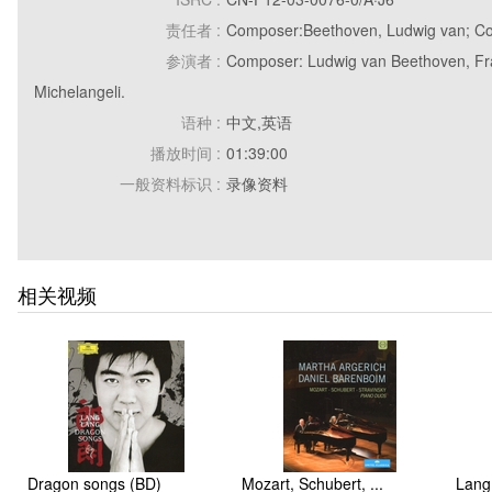
责任者 :
Composer:Beethoven, Ludwig van; Com
参演者 :
Composer: Ludwig van Beethoven, Fra
Michelangeli.
语种 :
中文,英语
播放时间 :
01:39:00
一般资料标识 :
录像资料
版本说明 :
原版引进
出版地 :
北京
出版发行者名称 :
中唱时代音像出版有限公司出版
相关视频
出版发行日期 :
2003
特殊资料标识和文献数量 :
1DVD
附件 :
1册说明书
一般性附注 :
Recorded live at Lugano, Switz
Dragon songs (BD)
Mozart, Schubert, ...
Lang