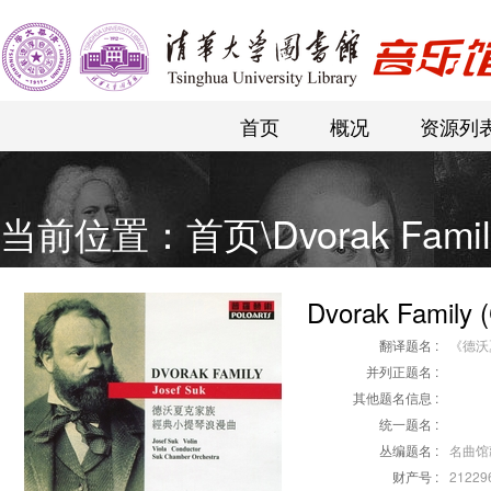
首页
概况
资源列
当前位置：
首页
\
Dvorak Famil
Dvorak Family 
翻译题名 :
《德沃
并列正题名 :
其他题名信息 :
统一题名 :
丛编题名 :
名曲馆
财产号 :
21229