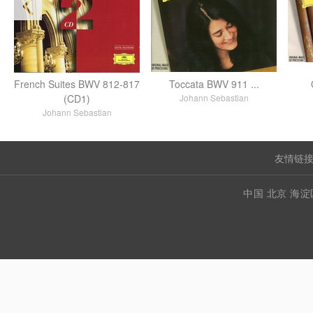
French Suites BWV 812-817
Toccata BWV 911 ...
(CD1)
Johann Sebastian
Johann Sebastian
友情链接
中国 北京 海淀区