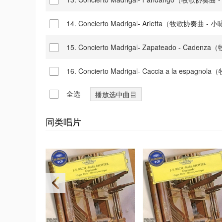
14. Concierto Madrigal- Arietta（牧歌协奏曲 -
15. Concierto Madrigal- Zapateado - Ca
16. Concierto Madrigal- Caccia a la es
全选
同类唱片