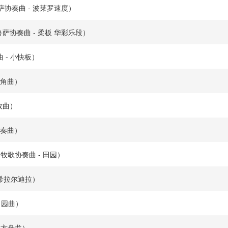
o（安达鲁萨协奏曲 - 波莱罗速度）
za（安达鲁萨协奏曲 - 柔板 华彩乐段）
协奏曲 - 小快板）
- 号角曲）
- 牧曲）
- 间奏曲）
vas...（牧歌协奏曲 - 田园）
曲 - 希拉尔迪拉）
- 田园曲）
 - 方舟戈）