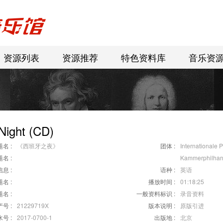
资源列表
资源推荐
特色资料库
音乐资
Night (CD)
名 :
《西班牙之夜》
团体 :
Internationale 
名 :
Kammerphilhar
息 :
语种 :
英语
名 :
播放时间 :
01:18:25
名 :
一般资料标识 :
录音资料
号 :
21229719X
版本说明 :
原版引进
号 :
2017-0700-1
出版地 :
北京