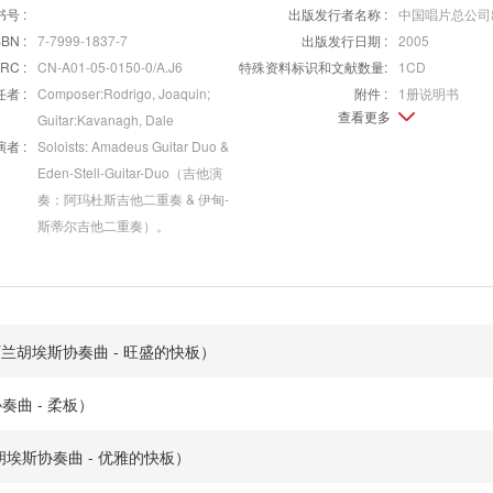
号 :
出版发行者名称 :
中国唱片总公司
SBN :
7-7999-1837-7
出版发行日期 :
2005
SRC :
CN-A01-05-0150-0/A.J6
特殊资料标识和文献数量:
1CD
者 :
Composer:Rodrigo, Joaquin;
附件 :
1册说明书
查看更多
Guitar:Kavanagh, Dale
者 :
Soloists: Amadeus Guitar Duo &
Eden-Stell-Guitar-Duo（吉他演
奏：阿玛杜斯吉他二重奏 & 伊甸-
斯蒂尔吉他二重奏）。
spirito（阿兰胡埃斯协奏曲 - 旺盛的快板）
埃斯协奏曲 - 柔板）
tile（阿兰胡埃斯协奏曲 - 优雅的快板）