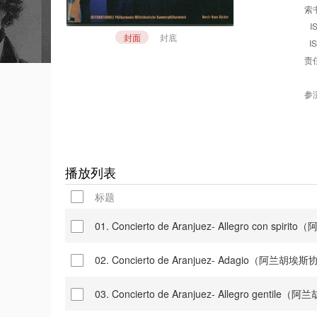
索书
I
封面
封底
I
责任
参演
播放列表
标题
01. Concierto de Aranjuez- Allegro con 
02. Concierto de Aranjuez- Adagio（阿兰胡
03. Concierto de Aranjuez- Allegro gen