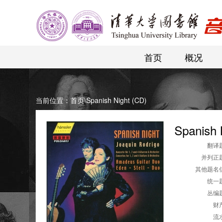
首页
概况
当前位置：
首页
\
Spanish Night (CD)
Spanish 
翻译题
并列正题
其他题名信
统一题
丛编题
财产
流水