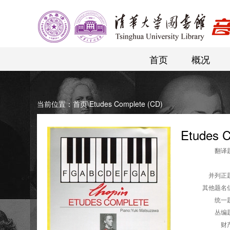
首页
概况
当前位置：
首页
\
Etudes Complete (CD)
Etudes C
翻译题
并列正题
其他题名信
统一题
丛编题
财产