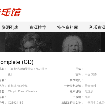
资源列表
资源推荐
特色资料库
音乐资
omplete (CD)
名 :
《肖邦经典钢琴曲集：练习曲全
团体 :
集》
语种 :
中文,英语
名 :
播放时间 :
息 :
肖邦练习曲全集
一般资料标识 :
录音资料
名 :
Chopin Piano Classics
版本说明 :
纪念版
名 :
出版地 :
北京
号 :
C23924185
出版发行者名称 :
中国科学文化音