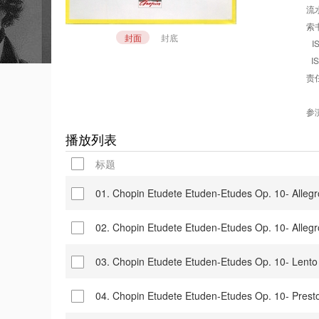
流水
索书
封面
封底
I
I
责任
参演
播放列表
标题
01. Chopin Etudete Etuden-Etudes Op. 10- 
02. Chopin Etudete Etuden-Etudes Op. 10- A
03. Chopin Etudete Etuden-Etudes Op. 10- 
04. Chopin Etudete Etuden-Etudes Op. 10- P