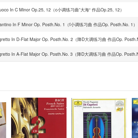
 Con Fuoco In C Minor Op.25, 12（c小调练习曲”大海“ 作品Op.25, 12）
 Andantino In F Minor Op. Posth.No. 1（f小调练习曲 作品Op. Posth.No. 1）
 Allegretto In D-Flat Major Op. Posth.No. 2（降D大调练习曲 作品Op. Posth
 Allegretto In A-Flat Major Op. Posth.No. 3（降D大调练习曲 作品Op. Posth