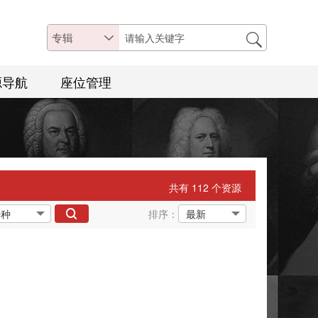
专辑
源导航
座位管理
共有 112 个资源
排序：