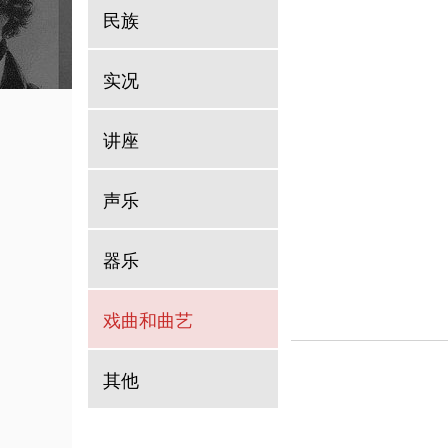
民族
实况
讲座
声乐
器乐
戏曲和曲艺
其他